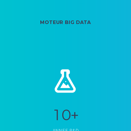
MOTEUR BIG DATA


1
0
+
ANNEE R&D