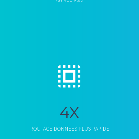


4
X
ROUTAGE DONNEES PLUS RAPIDE