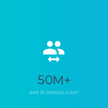


5
0
M+
BASE DE DONNÉES CLIENT