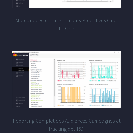
Moteur de Recommandations Predictives One-
to-One
Reporting Complet des Audiences Campagnes et
Tracking des ROI