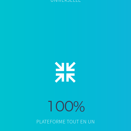


1
0
0
%
PLATEFORME TOUT EN UN