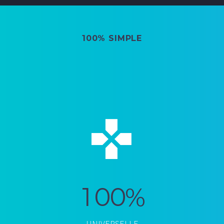
100% SIMPLE


1
0
0
%
UNIVERSELLE