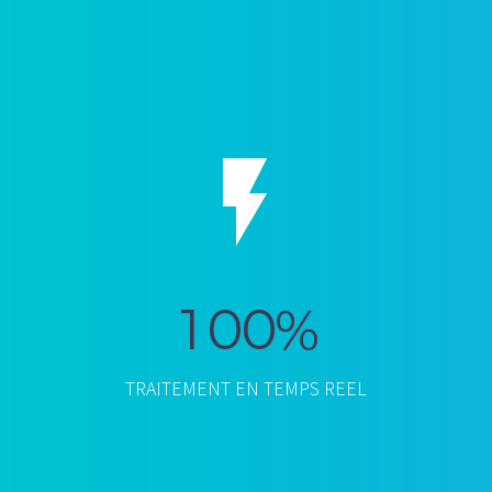


1
0
0
%
TRAITEMENT EN TEMPS REEL