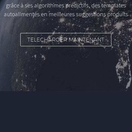
g
r
â
c
e
à
s
e
s
a
l
g
o
r
i
t
h
m
e
s
p
r
é
d
i
c
t
i
f
s
,
d
e
s
t
e
m
p
l
a
t
e
s
a
u
t
o
a
l
i
m
e
n
t
é
s
e
n
m
e
i
l
l
e
u
r
e
s
s
u
g
g
e
s
t
i
o
n
s
p
r
o
d
u
i
t
s
TELECHARGER MAINTENANT