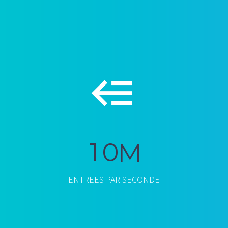


1
0
M
ENTREES PAR SECONDE