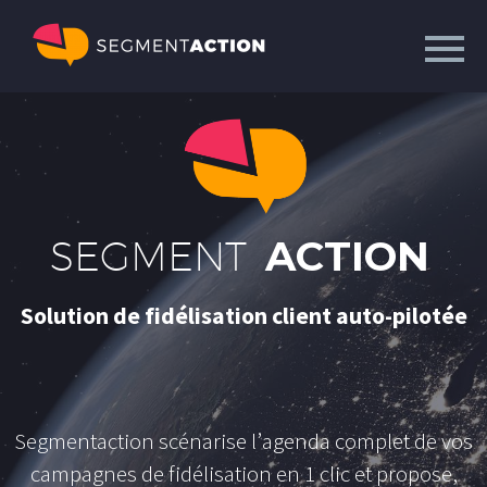
SEGMENT
ACTION
S
o
l
u
t
i
o
n
d
e
f
i
d
é
l
i
s
a
t
i
o
n
c
l
i
e
n
t
a
u
t
o
-
p
i
l
o
t
é
e
S
e
g
m
e
n
t
a
c
t
i
o
n
s
c
é
n
a
r
i
s
e
l
’
a
g
e
n
d
a
c
o
m
p
l
e
t
d
e
v
o
s
c
a
m
p
a
g
n
e
s
d
e
f
i
d
é
l
i
s
a
t
i
o
n
e
n
1
c
l
i
c
e
t
p
r
o
p
o
s
e
,